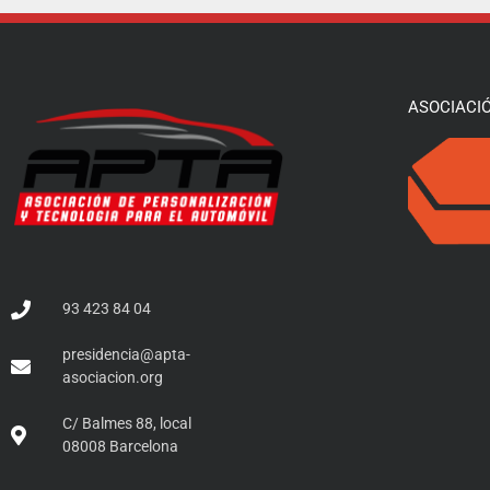
ASOCIACI
93 423 84 04
presidencia@apta-
asociacion.org
C/ Balmes 88, local
08008 Barcelona