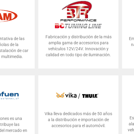
Fabricación y distribución de la más
ntativa de las
Em
amplia gama de accesorios para
olas de la
n
vehículos 12V/24V. Innovación y
stalación de car
calidad en todo tipo de iluminación.
y multimedia.
Vika lleva dedicados más de 50 años
Es
iones es una
a la distribución e importación de
al
tribuye las
accesorios para el automóvil
.
veh
 del mercado en