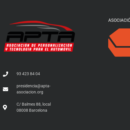
ASOCIACI
93 423 84 04
presidencia@apta-
asociacion.org
C/ Balmes 88, local
08008 Barcelona