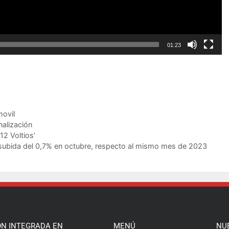
01:23
movil
alización
12 Voltios’
subida del 0,7% en octubre, respecto al mismo mes de 2023
ÓN INTEGRADA EN
MENÚ
NU