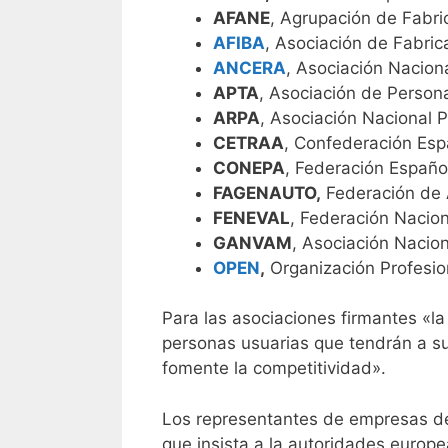
AFANE
, Agrupación de Fabr
AFIBA
, Asociación de Fabri
ANCERA
, Asociación Nacion
APTA
, Asociación de Persona
ARPA
, Asociación Nacional 
CETRAA
, Confederación Esp
CONEPA
, Federación Españo
FAGENAUTO,
Federación de A
FENEVAL
, Federación Nacion
GANVAM
, Asociación Nacio
OPEN
,
Organización Profesio
Para las asociaciones firmantes «l
personas usuarias que tendrán a s
fomente la competitividad».
Los representantes de empresas de
que insista a la autoridades europe