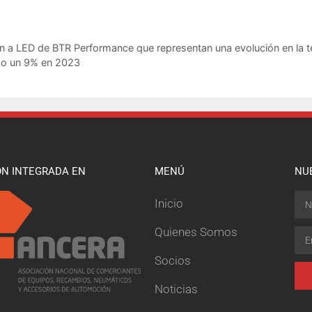
 a LED de BTR Performance que representan una evolución en la t
ido un 9% en 2023
ÓN INTEGRADA EN
MENÚ
NU
Inicio
Quienes Somos
Socios
Noticias