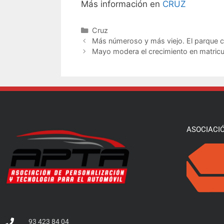
Más información en
CRUZ
Cruz
Más númeroso y más viejo. El parque c
Mayo modera el crecimiento en matricul
ASOCIACI
93 423 84 04