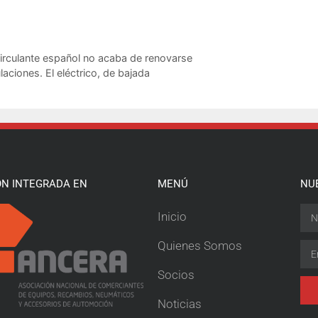
irculante español no acaba de renovarse
aciones. El eléctrico, de bajada
ÓN INTEGRADA EN
MENÚ
NU
Inicio
Quienes Somos
Socios
Noticias