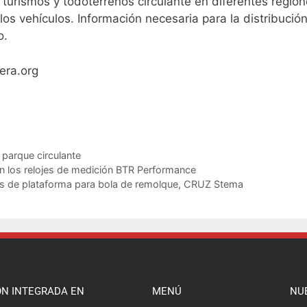
 turismos y todoterrenos circulante en diferentes regione
 vehículos. Información necesaria para la distribución 
o.
era.org
,
parque circulante
on los relojes de medición BTR Performance
as de plataforma para bola de remolque, CRUZ Stema
ÓN INTEGRADA EN
MENÚ
NU