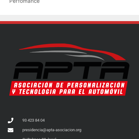
Perfomance
93 423 84 04
presidencia@apta-asociacion.org