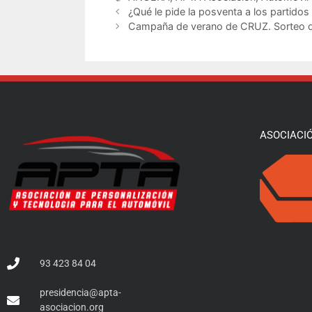
¿Qué le pide la posventa a los partidos 
Campaña de verano de CRUZ. Sorteo de 
ASOCIACI
93 423 84 04
presidencia@apta-
asociacion.org