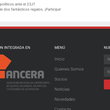
políticos ante el 23J?
dos fantásticos regalos. ¡Participa!
ÓN INTEGRADA EN
MENÚ
NU
Inicio
Quienes Somos
Socios
Noticias
Novedades
Contacta