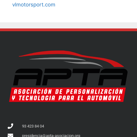
vlmotorsport.com
93 423 84 04
presidencia@apta-asociacion.org