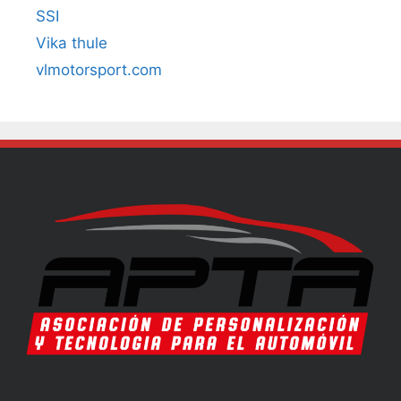
SSI
Vika thule
vlmotorsport.com