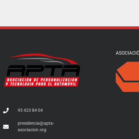
ASOCIACI
93 423 84 04
presidencia@apta-
asociacion.org