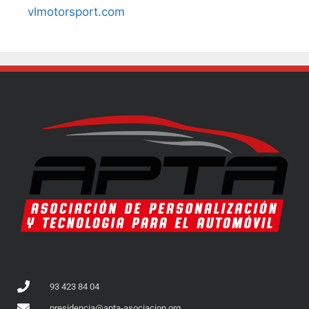
vlmotorsport.com
93 423 84 04
presidencia@apta-asociacion.org