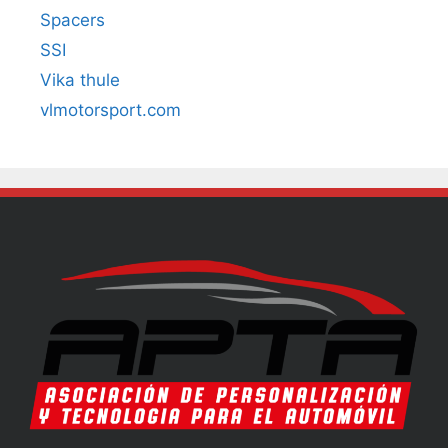
Spacers
SSI
Vika thule
vlmotorsport.com