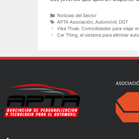
Noticias del Sector
APTA Asociación
,
Automóvil
,
DGT
Vika Thule. Comodidades para viajar e
Car Thing, el sistema para eliminar aut
ASOCIACI