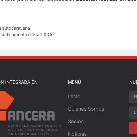
n autocaravana
omáticamente el Start & Go
ÓN INTEGRADA EN
MENÚ
NU
Inicio
Quienes Somos
Socios
Noticias