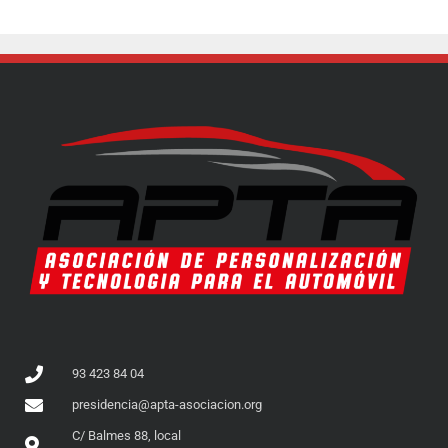
93 423 84 04
presidencia@apta-asociacion.org
C/ Balmes 88, local